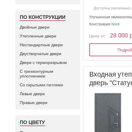
Доступны различные 
ПО КОНСТРУКЦИИ
Улучшенная звукоизоля
Конструкция
Nord
Двойные двери
28 000 
Цена от:
Утепленные двери
Нестандартные двери
Подро
Двустворчатые двери
Двери с терморазрывом
С трехконтурным
Входная уте
уплотнением
дверь "Стату
Со скрытыми петлями
Левые двери
Правые двери
ПО ЦВЕТУ