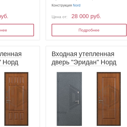
Конструкция
Nord
руб.
28 000 руб.
Цена от:
бнее
Подробнее
пленная
Входная утепленная
" Норд
дверь "Эридан" Норд