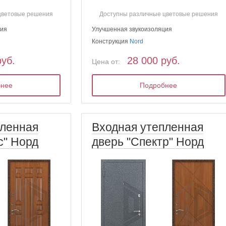
цветовые решения
Доступны различные цветовые решения
ция
Улучшенная звукоизоляция
Конструкция
Nord
руб.
28 000 руб.
Цена от:
бнее
Подробнее
пленная
Входная утепленная
с" Норд
дверь "Спектр" Норд