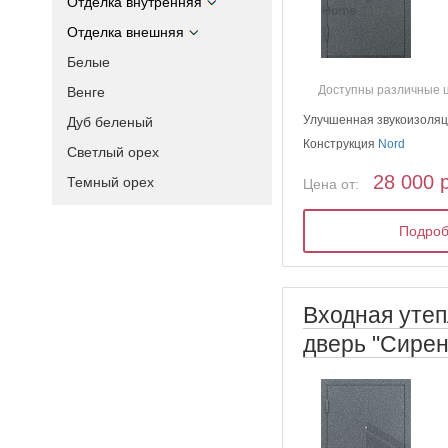
Отделка внутренняя
Отделка внешняя
Белые
Доступны различные 
Венге
Улучшенная звукоизоля
Дуб беленый
Конструкция
Nord
Светлый орех
28 000 
Темный орех
Цена от:
Подро
Входная уте
дверь "Сирен