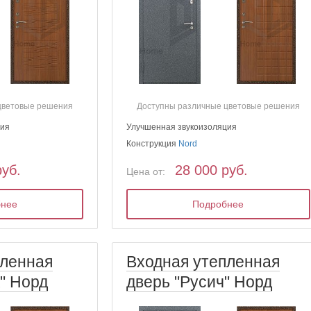
цветовые решения
Доступны различные цветовые решения
ция
Улучшенная звукоизоляция
Конструкция
Nord
руб.
28 000 руб.
Цена от:
бнее
Подробнее
пленная
Входная утепленная
" Норд
дверь "Русич" Норд