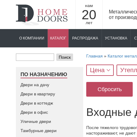
нам
20
Металличес
от производ
лет
О КОМПАНИИ
КАТАЛОГ
РАСПРОДАЖА
УСТАНОВКА
С
Главная
»
Каталог метал
Поиск
Цена
Утепл
ПО НАЗНАЧЕНИЮ
Двери на дачу
Сбросить
Двери в квартиру
Двери в коттедж
Входные 
Двери в офис
Уличные двери
После тяжелого трудовог
Тамбурные двери
настораживают, не дают 