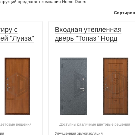
струкций предлагает компания Home Doors.
Сортиров
тиру с
Входная утепленная
ей "Луиза"
дверь "Топаз" Норд
цветовые решения
Доступны различные цветовые решения
ция
Улучшенная звукоизоляция