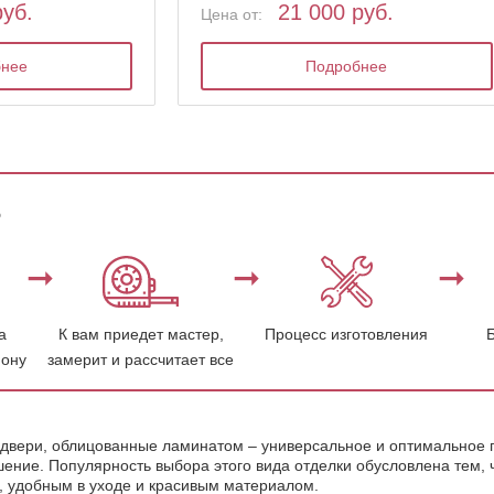
руб.
21 000 руб.
Цена от:
бнее
Подробнее
ь
а
К вам приедет мастер,
Процесс изготовления
фону
замерит и рассчитает все
двери, облицованные ламинатом – универсальное и оптимальное п
ние. Популярность выбора этого вида отделки обусловлена тем, ч
, удобным в уходе и красивым материалом.