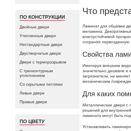
Что предст
ПО КОНСТРУКЦИИ
Ламинат для обшивки дв
Двойные двери
меламина. Декоративный
Утепленные двери
влагоустойчивой прозра
сохраняя первозданную 
Нестандартные двери
Свойства лам
Двустворчатые двери
Двери с терморазрывом
Имитируя внешним видом
значительно дешевле и 
С трехконтурным
уплотнением
загрязнители, не меняет
механическим повреждени
Со скрытыми петлями
Для каких пом
Левые двери
Правые двери
Металлические двери с 
решений для внутренней
ламината могут быть по
ПО ЦВЕТУ
Устанавливать ламиниров