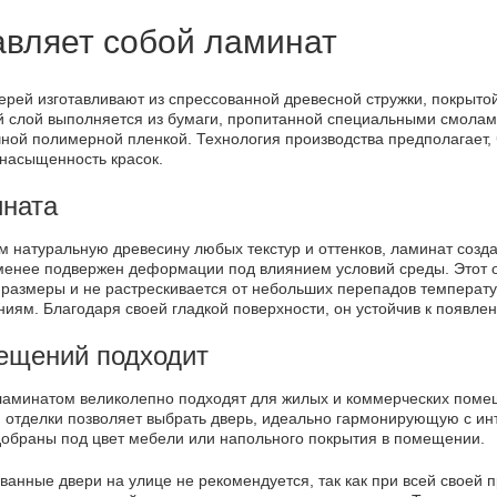
авляет собой ламинат
ерей изготавливают из спрессованной древесной стружки, покрыт
 слой выполняется из бумаги, пропитанной специальными смолами
чной полимерной пленкой. Технология производства предполагает,
насыщенность красок.
ината
 натуральную древесину любых текстур и оттенков, ламинат созда
менее подвержен деформации под влиянием условий среды. Этот о
 размеры и не растрескивается от небольших перепадов температур
ям. Благодаря своей гладкой поверхности, он устойчив к появлен
ещений подходит
ламинатом великолепно подходят для жилых и коммерческих поме
 отделки позволяет выбрать дверь, идеально гармонирующую с инт
добраны под цвет мебели или напольного покрытия в помещении.
анные двери на улице не рекомендуется, так как при всей своей 