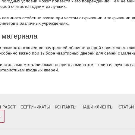
е погодных условий может привести к его повреждению. Тем не ме
ерей считается одним из лучших.
ь ламината особенно важна при частом открывании и закрывании 
бинетов в различных учреждениях.
 материала
 ламината в качестве внутренней обшивки дверей является его эк
особенно важно при выборе квартирных дверей для семей с малень
 стильные металлические двери с ламинатом – один из лучших вар
актеристикам входных дверей.
 РАБОТ
СЕРТИФИКАТЫ
КОНТАКТЫ
НАШИ КЛИЕНТЫ
СТАТЬИ
а