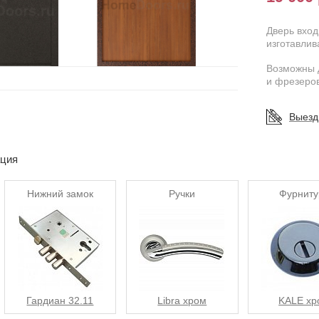
Дверь вход
изготавлив
Возможны 
и фрезеров
Выезд
ация
Нижний замок
Ручки
Фурниту
Гардиан 32.11
Libra хром
KALE хр