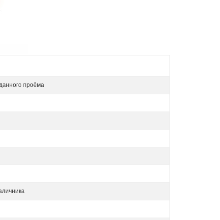
данного проёма
аличника