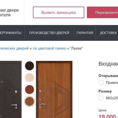
кие двери
Вызвать замерщика
Перезвоните
ителя
ЕРТИФИКАТЫ
ПРОИЗВОДСТВО ДВЕРЕЙ
ГАРАНТИЯ
ДОСТАВКА 
лических дверей
»
по цветовой гамме
»
"Луиза"
Входная
Открыван
Право
Размер
860х2
Цена
19 000