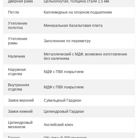
Дверная рама
Цельногнутая, толщина стали 1,5 мм
Петли
Каплевидные на опорном подшипнике
Утепление
Минеральная базальтовая плита
полотна
Утепление
Заполнение по периметру
рамы
Металлический с МДФ, возможно изготовление
Наличник
без наличника
Наружная
МДФ с ПВХ покрытием
отделка
Внутренняя
МДФ с ПВХ покрытием
отделка
Замок верхний
Сувальдный Гардиан
Замок нижний
Цилиндровый Гардиан
Цилиндровый
Английский ключ
механизм