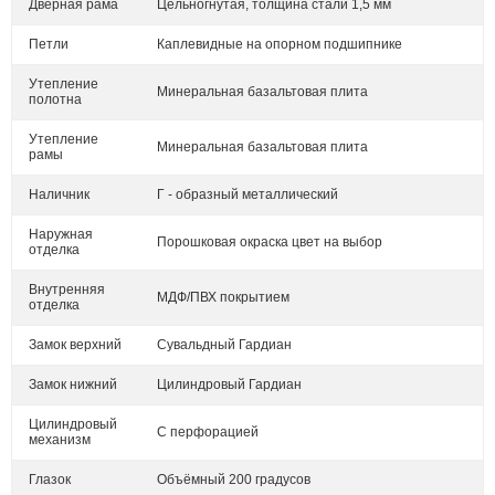
Дверная рама
Цельногнутая, толщина стали 1,5 мм
Петли
Каплевидные на опорном подшипнике
Утепление
Минеральная базальтовая плита
полотна
Утепление
Минеральная базальтовая плита
рамы
Наличник
Г - образный металлический
Наружная
Порошковая окраска цвет на выбор
отделка
Внутренняя
МДФ/ПВХ покрытием
отделка
Замок верхний
Сувальдный Гардиан
Замок нижний
Цилиндровый Гардиан
Цилиндровый
С перфорацией
механизм
Глазок
Объёмный 200 градусов