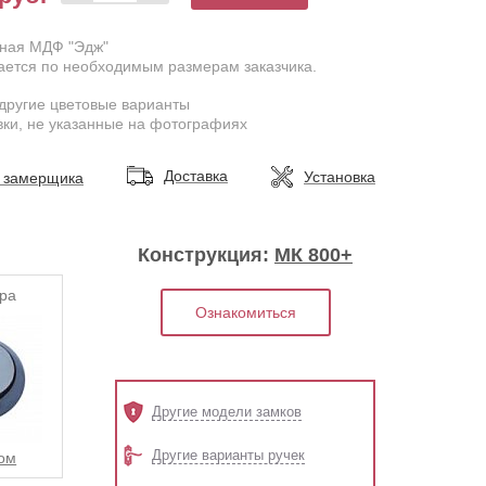
дная МДФ "Эдж"
ается по необходимым размерам заказчика.
другие цветовые варианты
ки, не указанные на фотографиях
Доставка
Установка
 замерщика
Конструкция:
МК 800+
ра
Ознакомиться
Другие модели замков
Другие варианты ручек
ом