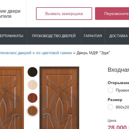
кие двери
Вызвать замерщика
Перезвоните
ителя
ЕРТИФИКАТЫ
ПРОИЗВОДСТВО ДВЕРЕЙ
ГАРАНТИЯ
ДОСТАВКА 
лических дверей
»
по цветовой гамме
»
Дверь МДФ "Эдж"
Входна
Открыван
Право
Размер
860х2
Цена
28 000