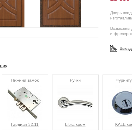
Дверь вхо
изготавлив
Возможны 
и фрезеров
Выезд
ация
Нижний замок
Ручки
Фурниту
Гардиан 32.11
Libra хром
KALE хр